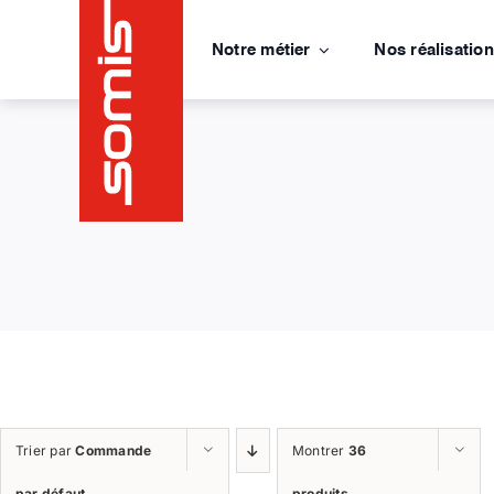
Passer
au
Notre métier
Nos réalisatio
contenu
Trier par
Commande
Montrer
36
par défaut
produits