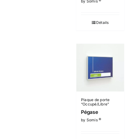
©
by Somis
Détails
Plaque de porte
“Occupé/Libre”
Pégase
©
by Somis