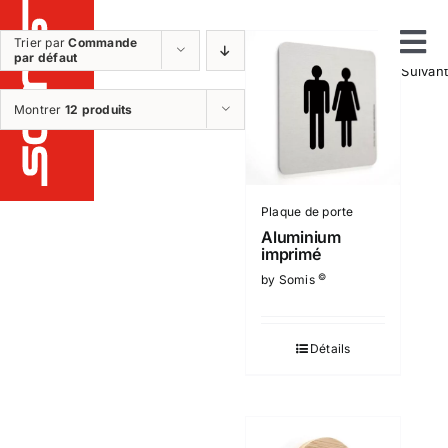
Passer
au
Trier par
Commande
1
2
par défaut
Tog
contenu
Suivant
Notre métier
Montrer
12 produits
Nav
Etudes
Fabrication
Installation
Plaque de porte
Maintenance et sav
Aluminium
imprimé
Nos réalisations
©
by Somis
Nos produits
Détails
Qui sommes nous ?
Nos plus