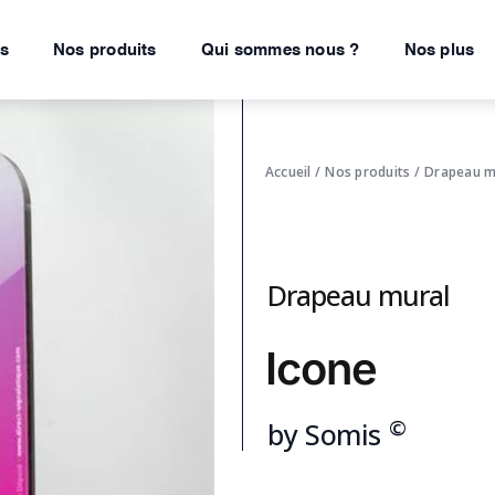
ns
Nos produits
Qui sommes nous ?
Nos plus
Accueil
/
Nos produits
/
Drapeau m
Drapeau mural
Icone
©
by Somis