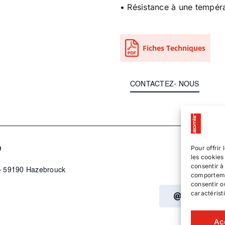
• Résistance à une tempér
Fiches Techniques
CONTACTEZ- NOUS
Pour offrir
e
les cookies
consentir à
 – 59190 Hazebrouck
comportemen
consentir o
caractérist
Contactez
Ac