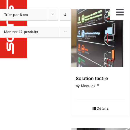
Passer
au
Trier par
Nom
Tog
contenu
Notre métier
Montrer
12 produits
Nav
Etudes
Fabrication
Installation
Maintenance et sav
Solution tactile
Nos réalisations
©
by Modulex
Nos produits
Qui sommes nous ?
Détails
Nos plus