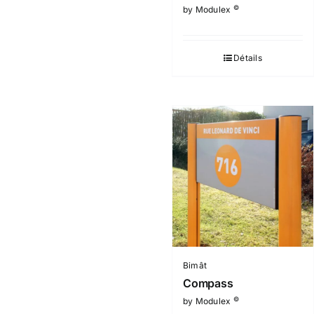
©
by Modulex
Détails
Bimât
Compass
©
by Modulex