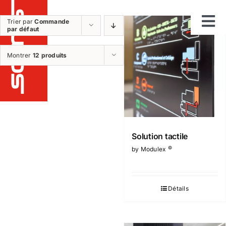
Passer
au
Trier par
Commande
par défaut
Tog
contenu
Notre métier
Montrer
12 produits
Nav
Etudes
Fabrication
Installation
Maintenance et sav
Solution tactile
Nos réalisations
©
by Modulex
Nos produits
Qui sommes nous ?
Détails
Nos plus