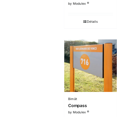
©
by Modulex
Détails
Bimât
Compass
©
by Modulex