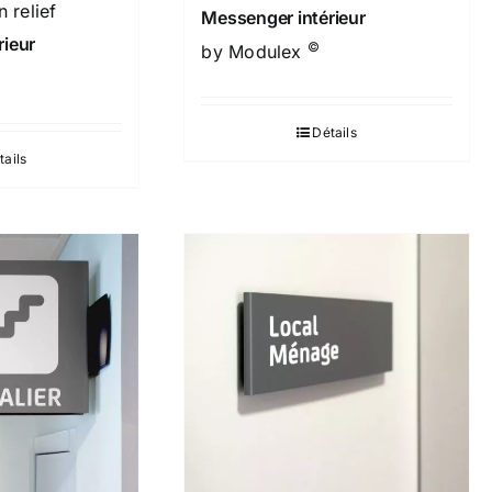
 relief
Messenger intérieur
rieur
©
by Modulex
Détails
tails