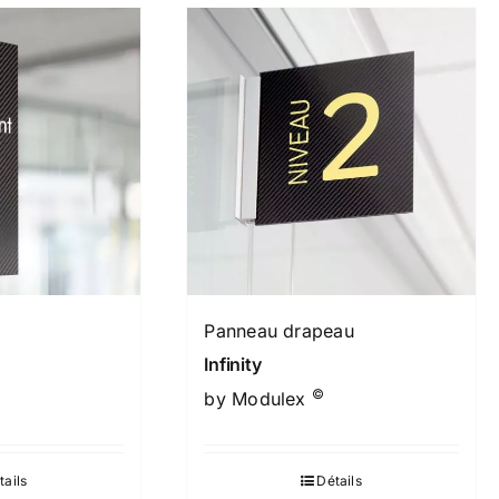
Panneau drapeau
Infinity
©
by Modulex
tails
Détails