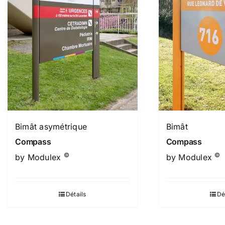
Bimât asymétrique
Bimât
Compass
Compass
©
©
by Modulex
by Modulex
Détails
Dé