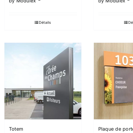
by Modulex
by Modulex
Détails
Dé
Totem
Plaque de por