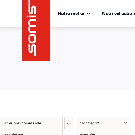
Passer
au
Notre métier
Nos réalisatio
contenu
Trier par
Commande
Montrer
12
par défaut
produits