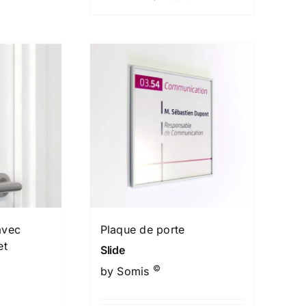
avec
Plaque de porte
et
Slide
©
by Somis