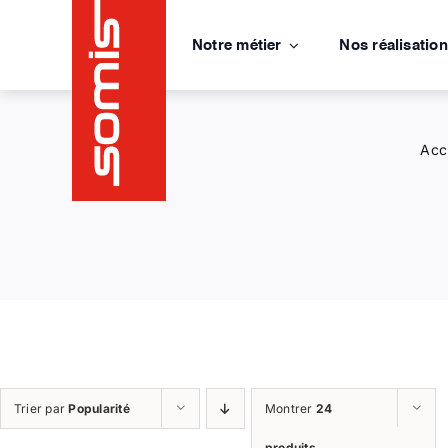
Passer
au
Notre métier
Nos réalisatio
contenu
Acc
Trier par
Popularité
Montrer
24
produits