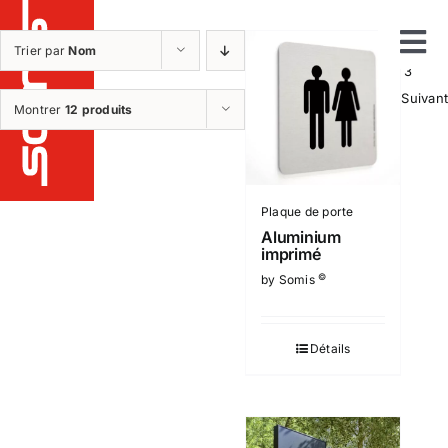
Passer
au
1
2
Trier par
Nom
Tog
contenu
3
Suivant
Notre métier
Montrer
12 produits
Nav
Etudes
Fabrication
Installation
Plaque de porte
Maintenance et sav
Aluminium
imprimé
Nos réalisations
©
by Somis
Nos produits
Détails
Qui sommes nous ?
Nos plus