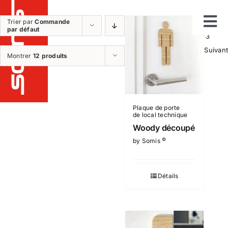
Passer
au
Trier par
Commande
1
2
par défaut
Tog
contenu
3
Suivant
Notre métier
Montrer
12 produits
Nav
Etudes
Fabrication
Installation
Plaque de porte
de local technique
Maintenance et sav
Woody découpé
Nos réalisations
©
by Somis
Nos produits
Détails
Qui sommes nous ?
Nos plus