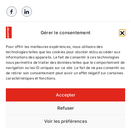
Gérer le consentement
Pour offrir les meilleures expériences, nous utilisons des
technologies telles que les cookies pour stocker et/ou accéder aux
informations des appareils. Le fait de consentir à ces technologies
nous permettra de traiter des données telles que le comportement de
navigation ou les ID uniques sur ce site. Le fait de ne pas consentir ou
de retirer son consentement peut avoir un effet négatif sur certaines
caractéristiques et fonctions.
Contactez-nous
Accepter
Nos offres d’emploi
Refuser
© SOMIS
|
Voir les préférences
Mentions légales
Entreprise de
|
| Site hébergé et
Signalétique
Ressources Utiles