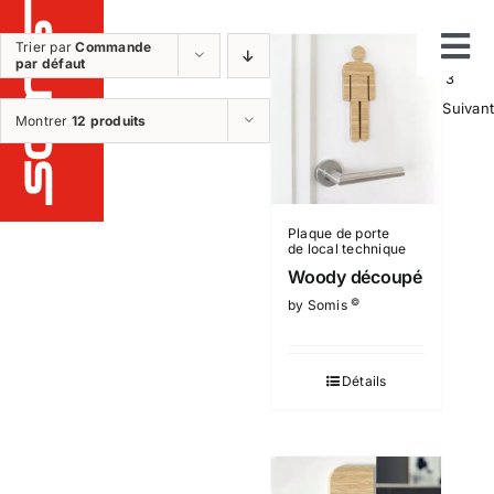
Passer
au
Trier par
Commande
1
2
par défaut
Tog
contenu
3
Suivant
Notre métier
Montrer
12 produits
Nav
Etudes
Fabrication
Installation
Plaque de porte
de local technique
Maintenance et sav
Woody découpé
Nos réalisations
©
by Somis
Nos produits
Détails
Qui sommes nous ?
Nos plus