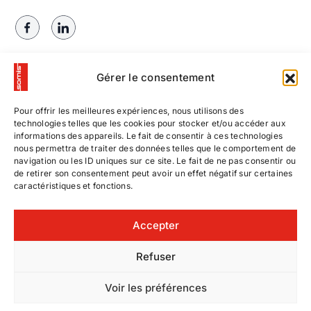
Gérer le consentement
Pour offrir les meilleures expériences, nous utilisons des
technologies telles que les cookies pour stocker et/ou accéder aux
informations des appareils. Le fait de consentir à ces technologies
nous permettra de traiter des données telles que le comportement de
navigation ou les ID uniques sur ce site. Le fait de ne pas consentir ou
de retirer son consentement peut avoir un effet négatif sur certaines
caractéristiques et fonctions.
Contactez-nous
Accepter
Nos offres d’emploi
Refuser
© SOMIS
|
Voir les préférences
Mentions légales
Entreprise de
|
| Site hébergé et
Signalétique
Ressources Utiles