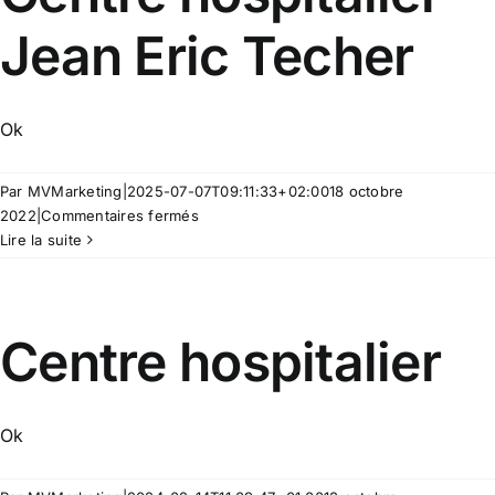
Jean Eric Techer
Ok
Par
MVMarketing
|
2025-07-07T09:11:33+02:00
18 octobre
sur
2022
|
Commentaires fermés
Centre
Lire la suite
hospitalier
Jean
Eric
Techer
Centre hospitalier
Ok