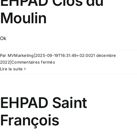
EHPAD Clos du
Moulin
Ok
Par
MVMarketing
|
2025-09-19T16:31:49+02:00
21 décembre
sur
2022
|
Commentaires fermés
EHPAD
Lire la suite
Clos
du
Moulin
EHPAD Saint
François