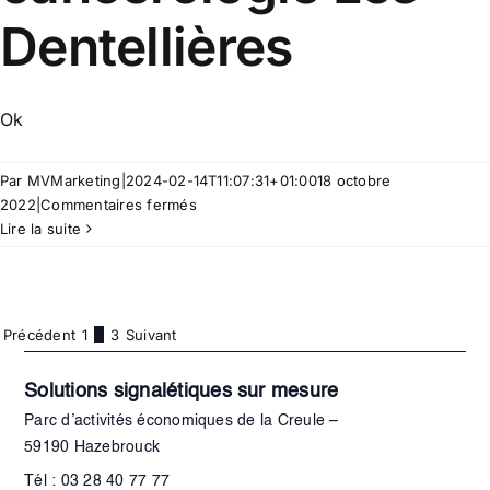
Dentellières
Ok
Par
MVMarketing
|
2024-02-14T11:07:31+01:00
18 octobre
sur
2022
|
Commentaires fermés
Centre
Lire la suite
de
cancérologie
Les
Dentellières
Précédent
1
2
3
Suivant
Solutions signalétiques sur mesure
Parc d’activités économiques de la Creule –
59190 Hazebrouck
Tél : 03 28 40 77 77