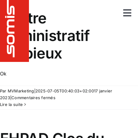
Passer
au
Centre
Tog
contenu
Administratif
Notre métier
Nav
Etudes
Barbieux
Fabrication
Installation
Maintenance et sav
Ok
Nos réalisations
Par
MVMarketing
|
2025-07-05T00:40:03+02:00
17 janvier
sur
2023
|
Commentaires fermés
Nos produits
Centre
Lire la suite
Administratif
Qui sommes nous ?
Barbieux
Nos plus