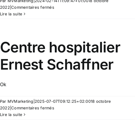
Par
MVMarketing
|
2024-02-14T11:09:47+01:00
18 octobre
sur
2022
|
Commentaires fermés
Centre
Lire la suite
hospitalier
Centre hospitalier
Ernest Schaffner
Ok
Par
MVMarketing
|
2025-07-07T09:12:25+02:00
18 octobre
sur
2022
|
Commentaires fermés
Centre
Lire la suite
hospitalier
Ernest
Schaffner