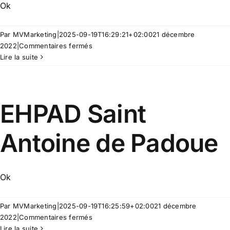
Ok
Par
MVMarketing
|
2025-09-19T16:29:21+02:00
21 décembre
sur
2022
|
Commentaires fermés
EHPAD
Lire la suite
Saint
François
EHPAD Saint
Antoine de Padoue
Ok
Par
MVMarketing
|
2025-09-19T16:25:59+02:00
21 décembre
sur
2022
|
Commentaires fermés
EHPAD
Lire la suite