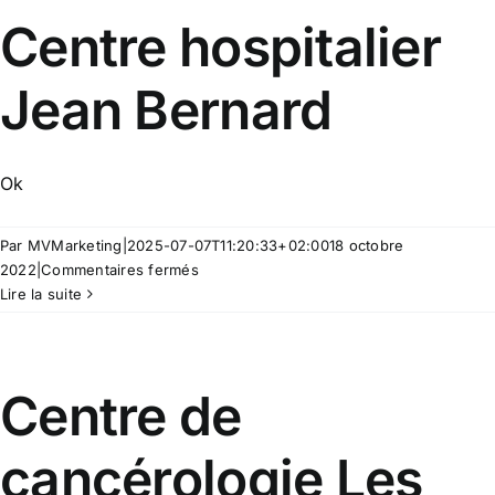
Centre hospitalier
Jean Bernard
Ok
Par
MVMarketing
|
2025-07-07T11:20:33+02:00
18 octobre
sur
2022
|
Commentaires fermés
Centre
Lire la suite
hospitalier
Jean
Bernard
Centre de
cancérologie Les