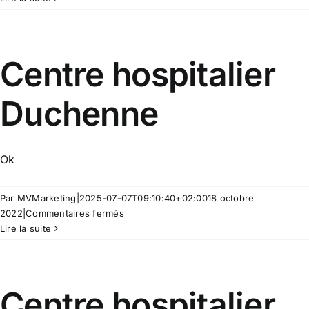
Saint
Antoine
de
Padoue
Centre hospitalier
Duchenne
Ok
Par
MVMarketing
|
2025-07-07T09:10:40+02:00
18 octobre
sur
2022
|
Commentaires fermés
Centre
Lire la suite
hospitalier
Duchenne
Centre hospitalier