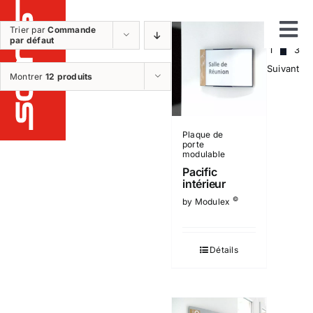
Passer
au
Trier par
Commande
Précédent
par défaut
Tog
contenu
1
2
3
Suivant
Notre métier
Montrer
12 produits
Nav
Etudes
Fabrication
Plaque de
Installation
porte
modulable
Maintenance et sav
Pacific
intérieur
Nos réalisations
©
by Modulex
Nos produits
Détails
Qui sommes nous ?
Nos plus