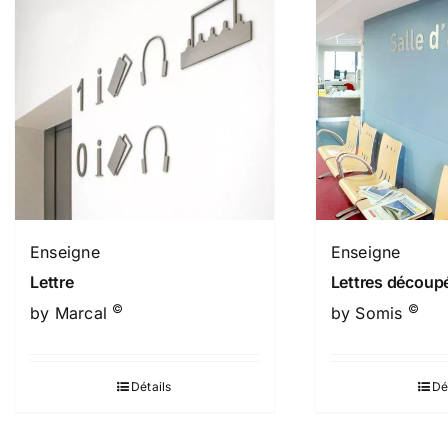
Enseigne
Enseigne
Lettre
Lettres découp
©
©
by Marcal
by Somis
Détails
Dé