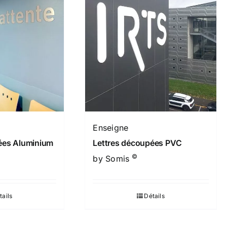
Enseigne
ées Aluminium
Lettres découpées PVC
©
by Somis
tails
Détails