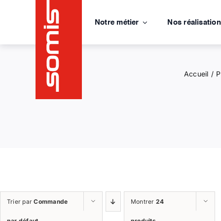
Passer
au
Notre métier
Nos réalisatio
contenu
Accueil
P
Trier par
Commande
Montrer
24
par défaut
produits