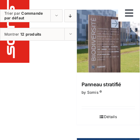
Passer
au
Trier par
Commande
par défaut
Tog
contenu
Notre métier
Montrer
12 produits
Nav
Etudes
Fabrication
Installation
Maintenance et sav
Panneau stratifié
Nos réalisations
©
by Somis
Nos produits
Qui sommes nous ?
Détails
Nos plus